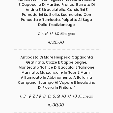
E Capocollo Di Martina Franca, Burrata Di
Andria E Stracciatella, Carciofini E
Pomodorini Sott’olio, Scamorzina Con
Pancetta Affumicata, Polpette Al Sugo
Della Tradizioneugo
1, 7, 8, 11, 12
Allergeni
€
25,00
Antipasto Di Mare Hesperia Capasanta
Gratinata, Cozze E Cappelonghe,
Mantecato Soffice Di Baccala’ E Salmone
Marinato, Mazzancolle In Saor E Marlin
Affumicato In Abbinamento A Bufalina
Campana, Scampo Al Vapore E Insalatina
Di Piovra In Finitura *
1, 2, 4, 7, 14, 3, 8, 5, 9, 10, 11, 13
Allergeni
€
30,00