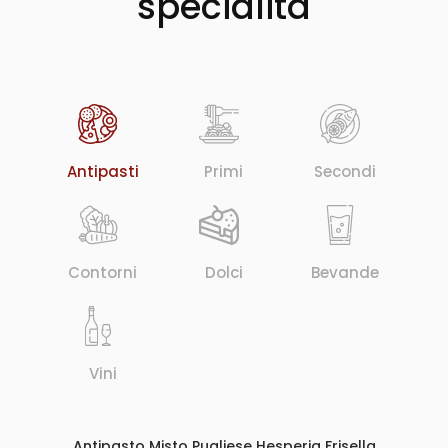
specialità
Antipasti
Primi
Secondi
Contorni
Dolci
Bevande
Vini
Antipasto Misto Pugliese Hesperia Frisella