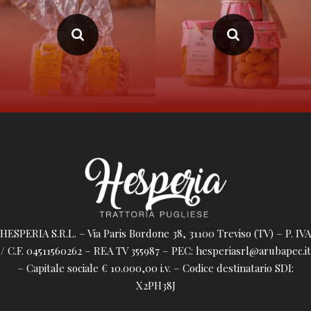
HESPERIA S.R.L. – Via Paris Bordone 38, 31100 Treviso (TV) – P. IVA
/ C.F. 04511560262 – REA TV 355987 – PEC: hesperiasrl@arubapec.it
– Capitale sociale € 10.000,00 i.v. – Codice destinatario SDI:
X2PH38J