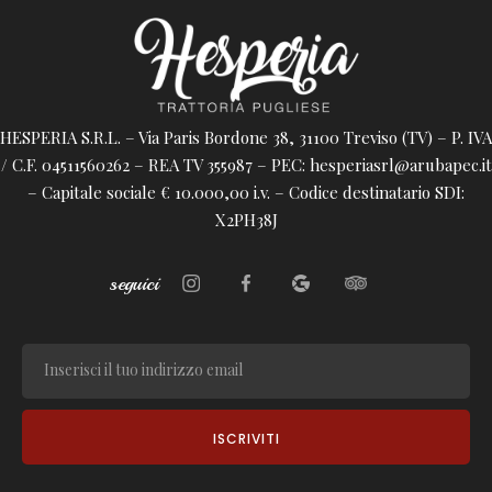
HESPERIA S.R.L. – Via Paris Bordone 38, 31100 Treviso (TV) – P. IVA
/ C.F. 04511560262 – REA TV 355987 – PEC: hesperiasrl@arubapec.it
– Capitale sociale € 10.000,00 i.v. – Codice destinatario SDI:
X2PH38J
seguici